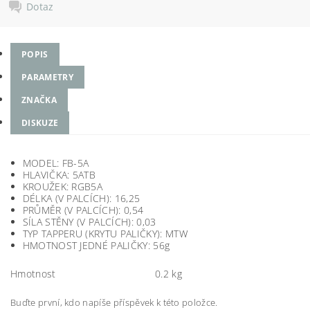
Dotaz
POPIS
PARAMETRY
ZNAČKA
DISKUZE
MODEL: FB-5A
HLAVIČKA: 5ATB
KROUŽEK: RGB5A
DÉLKA (V PALCÍCH): 16,25
PRŮMĚR (V PALCÍCH): 0,54
SÍLA STĚNY (V PALCÍCH): 0,03
TYP TAPPERU (KRYTU PALIČKY): MTW
HMOTNOST JEDNÉ PALIČKY: 56g
Hmotnost
0.2 kg
Buďte první, kdo napíše příspěvek k této položce.