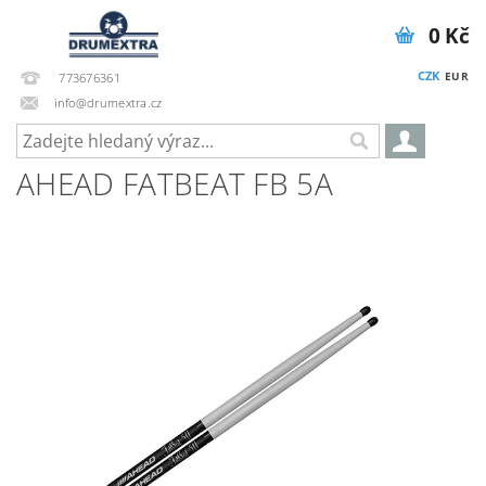
0 Kč
CZK
EUR
773676361
info@drumextra.cz
AHEAD FATBEAT FB 5A