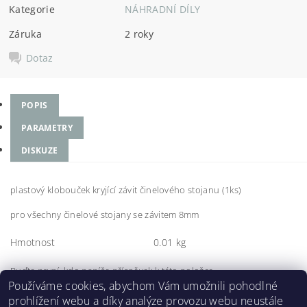
Kategorie
NÁHRADNÍ DÍLY
Záruka
2 roky
Dotaz
POPIS
PARAMETRY
DISKUZE
plastový klobouček kryjící závit činelového stojanu (1ks)
pro všechny činelové stojany se závitem 8mm
Hmotnost
0.01 kg
Buďte první, kdo napíše příspěvek k této položce.
Používáme cookies, abychom Vám umožnili pohodlné
Přidat komentář
prohlížení webu a díky analýze provozu webu neustále