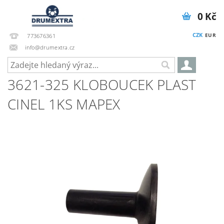
0 Kč
CZK
EUR
773676361
info@drumextra.cz
3621-325 KLOBOUCEK PLAST
CINEL 1KS MAPEX