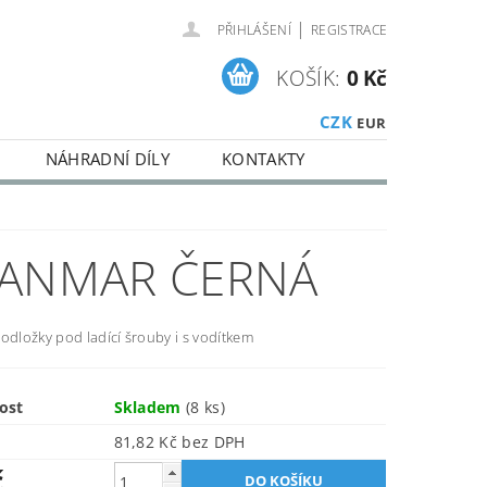
|
PŘIHLÁŠENÍ
REGISTRACE
KOŠÍK:
0 Kč
CZK
EUR
NÁHRADNÍ DÍLY
KONTAKTY
DANMAR ČERNÁ
odložky pod ladící šrouby i s vodítkem
ost
Skladem
(8 ks)
81,82 Kč bez DPH
č