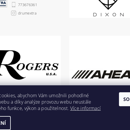
773676361
drumextra
cookies, abychom Vám umožnili pohodlné
SO
webu a díky analýze provozu webu neustále
jeho funkce, výkon a použitelnost.
Více informací
NÍ