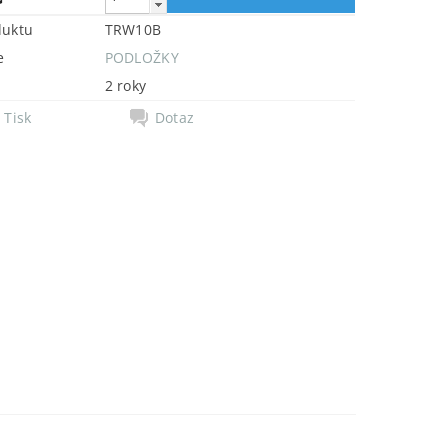
duktu
TRW10B
e
PODLOŽKY
2 roky
Tisk
Dotaz