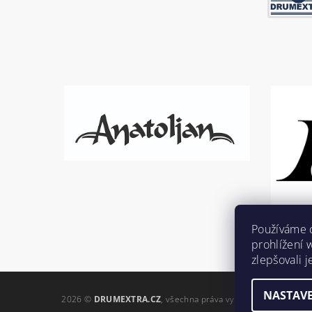
Používáme 
prohlížení 
zlepšovali 
NASTAVE
2026 ©
DRUMEXTRA.CZ
, všechna práva vyhrazena