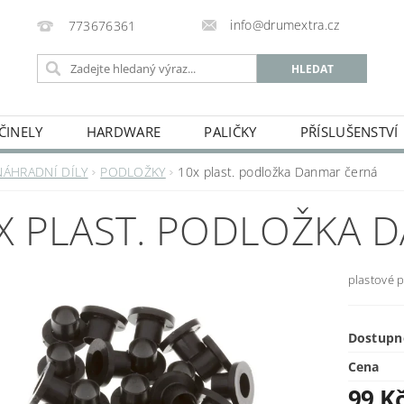
info@drumextra.cz
773676361
ČINELY
HARDWARE
PALIČKY
PŘÍSLUŠENSTVÍ
NÁHRADNÍ DÍLY
PODLOŽKY
10x plast. podložka Danmar černá
X PLAST. PODLOŽKA 
plastové p
Dostupn
Cena
99 K