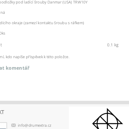
 podložky pod ladící šrouby Danmar (USA) TRW10Y
rná
dícího okraje (zamezí kontaktu šroubu s ráfkem)
0ks
t
0.1 kg
ní, kdo napíše příspěvek k této položce.
dat komentář
KT
info
@
drumextra.cz