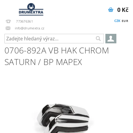
0 Kč
CZK
EUR
773676361
info@drumextra.cz
0706-892A VB HAK CHROM
SATURN / BP MAPEX