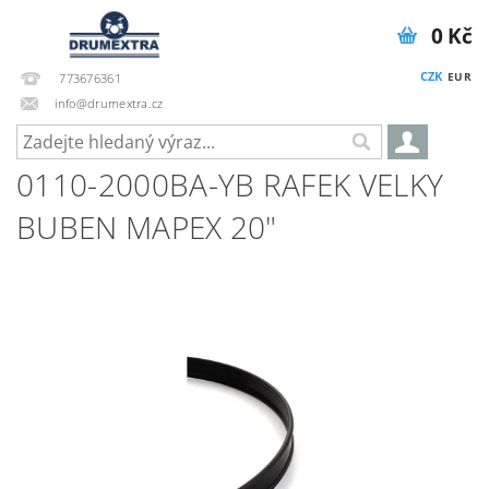
0 Kč
CZK
EUR
773676361
info@drumextra.cz
0110-2000BA-YB RAFEK VELKY
BUBEN MAPEX 20"