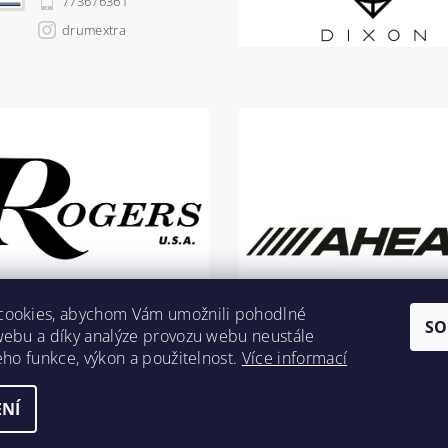
773676361
drumextra
cookies, abychom Vám umožnili pohodlné
SO
webu a díky analýze provozu webu neustále
jeho funkce, výkon a použitelnost.
Více informací
NÍ