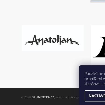
Používáme 
prohlížení 
zlepšovali 
NASTAVE
2026 ©
DRUMEXTRA.CZ
, všechna práva vyhrazena