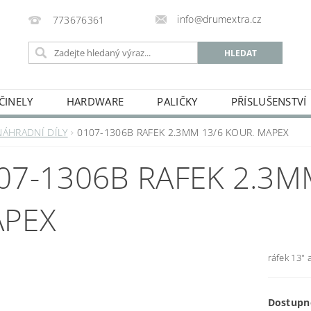
info@drumextra.cz
773676361
ČINELY
HARDWARE
PALIČKY
PŘÍSLUŠENSTVÍ
NÁHRADNÍ DÍLY
0107-1306B RAFEK 2.3MM 13/6 KOUR. MAPEX
07-1306B RAFEK 2.3M
PEX
ráfek 13" 
Dostupn