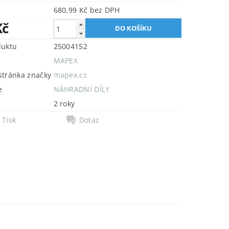
680,99 Kč bez DPH
Kč
duktu
25004152
MAPEX
tránka značky
mapex.cz
e
NÁHRADNÍ DÍLY
2 roky
Tisk
Dotaz