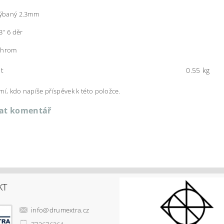
ohýbaný 2.3mm
" 6 děr
chrom
t
0.55 kg
ní, kdo napíše příspěvek k této položce.
dat komentář
KT
info
@
drumextra.cz