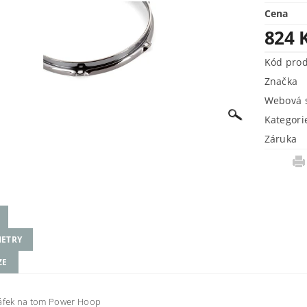
Cena
824 
Kód pro
Značka
Webová s
Kategori
Záruka
ETRY
ZE
ráfek na tom Power Hoop