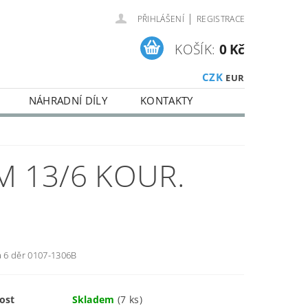
|
PŘIHLÁŠENÍ
REGISTRACE
KOŠÍK:
0 Kč
CZK
EUR
NÁHRADNÍ DÍLY
KONTAKTY
M 13/6 KOUR.
a 6 děr 0107-1306B
ost
Skladem
(7 ks)